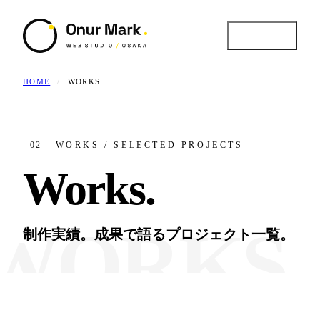
MENU
HOME
/
WORKS
CLOSE
02
WORKS / SELECTED PROJECTS
Works
.
Service
01 /
提供サービス / 4領域
制作実績。成果で語るプロジェクト一覧。
Works
02 /
実績