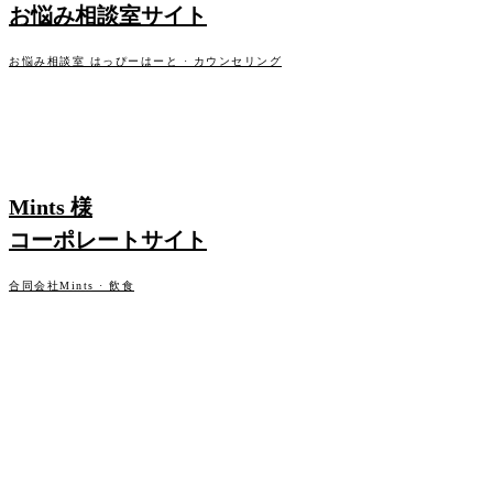
お悩み相談室サイト
お悩み相談室 はっぴーはーと · カウンセリング
FOLLOW
▶
X
Twitter
YouTube
IG
Instagram
LINE
/
Note
WEB PRODUCTION
Mints 様
コーポレートサイト
合同会社Mints · 飲食
PRIVACY POLICY
TERMS
特定商取引法