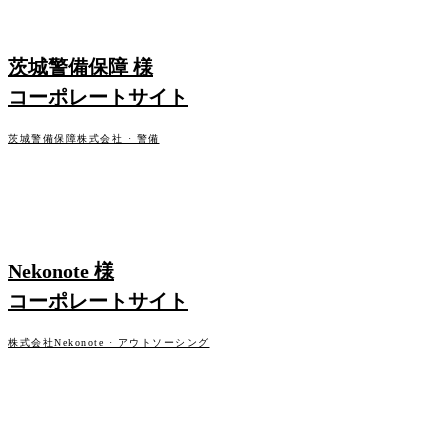
Blog
WEB PRODUCTION
03 /
茨城警備保障 様
ブログ
コーポレートサイト
Company
茨城警備保障株式会社 · 警備
04 /
企業情報
Info
05 /
WEB PRODUCTION
お知らせ
Nekonote 様
コーポレートサイト
Contact
06 /
株式会社Nekonote · アウトソーシング
お問い合わせ
WEB PRODUCTION