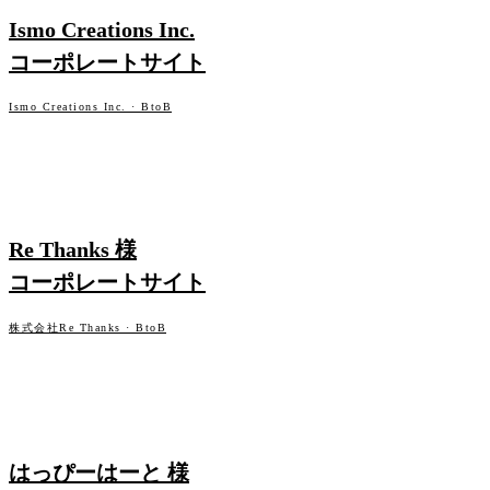
Ismo Creations Inc.
CONTACT
→
ご相談・お見積もりはこちら
コーポレートサイト
Ismo Creations Inc. · BtoB
DOWNLOAD
↓
会社案内・資料PDF
ENGLISH
→
WEB PRODUCTION
View this site in English
Re Thanks 様
コーポレートサイト
CONTACT INFO
お問い合わせフォームへ
EMAIL
株式会社Re Thanks · BtoB
平日 9:00 – 19:00
HOURS
土日祝休
大阪 / 全国オンライン対応
BASE
WEB PRODUCTION
24時間以内に返信いたします
REPLY
はっぴーはーと 様