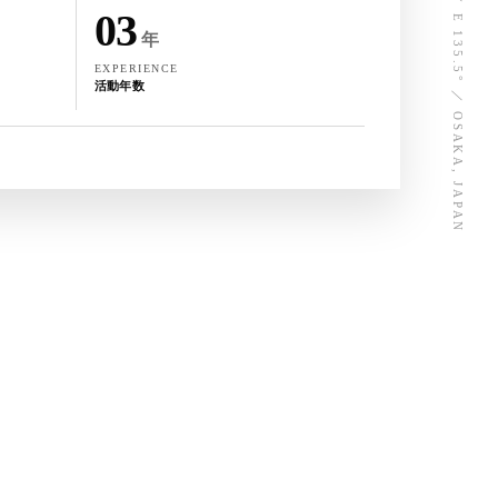
N 34.7° ／ E 135.5° ／ OSAKA, JAPAN
03
年
EXPERIENCE
活動年数