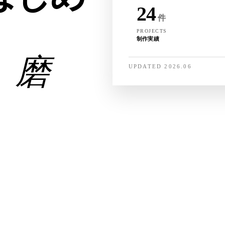
24
件
PROJECTS
制作実績
、磨
UPDATED 2026.06
onur-mark.com