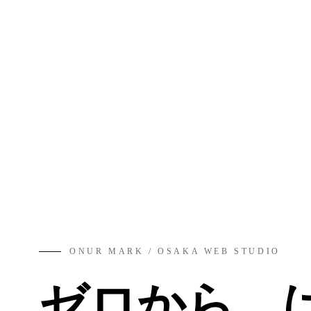
ONUR MARK / OSAKA WEB STUDIO
ゼロから、