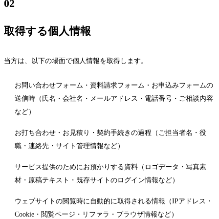
02
CONTACT
→
ご相談・お見積もりはこちら
取得する個人情報
DOWNLOAD
↓
会社案内・資料PDF
当方は、以下の場面で個人情報を取得します。
お問い合わせフォーム・資料請求フォーム・お申込みフォームの
ENGLISH
→
View this site in English
送信時（氏名・会社名・メールアドレス・電話番号・ご相談内容
など）
CONTACT INFO
お打ち合わせ・お見積り・契約手続きの過程（ご担当者名・役
お問い合わせフォームへ
EMAIL
職・連絡先・サイト管理情報など）
平日 9:00 – 19:00
HOURS
サービス提供のためにお預かりする資料（ロゴデータ・写真素
土日祝休
材・原稿テキスト・既存サイトのログイン情報など）
大阪 / 全国オンライン対応
BASE
ウェブサイトの閲覧時に自動的に取得される情報（IPアドレス・
24時間以内に返信いたします
REPLY
Cookie・閲覧ページ・リファラ・ブラウザ情報など）