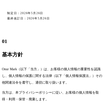
Blog
03 /
制定日：2026年5月26日
ブログ
最終改訂日：2026年5月26日
Company
04 /
企業情報
01
Info
基本方針
05 /
お知らせ
Onur Mark（以下「当方」）は、お客様の個人情報の重要性を認識
Contact
し、個人情報の保護に関する法律（以下「個人情報保護法」）その
06 /
他関連法令を遵守し、適切に取り扱います。
お問い合わせ
当方は、本プライバシーポリシーに従い、お客様の個人情報を取
得・利用・保管・廃棄します。