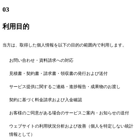
03
FOLLOW
利用目的
▶
X
Twitter
YouTube
IG
Instagram
LINE
/
Note
当方は、取得した個人情報を以下の目的の範囲内で利用します。
お問い合わせ・資料請求への対応
見積書・契約書・請求書・領収書の発行および送付
PRIVACY POLICY
TERMS
特定商取引法
サービス提供に関するご連絡・進捗報告・成果物のお渡し
契約に基づく料金請求および入金確認
お客様のご同意がある場合のサービスご案内・お知らせの送付
ウェブサイトの利用状況分析および改善（個人を特定しない統計
情報として）