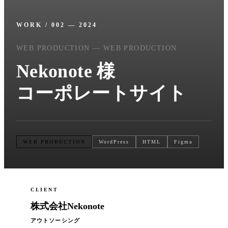
Blog
03 /
WORK / 002 — 2024
ブログ
WEB PRODUCTION — WEB PRODUCTION
Company
Nekonote 様
04 /
企業情報
コーポレートサイト
Info
05 /
お知らせ
WEB PRODUCTION
WordPress
HTML
Figma
Contact
06 /
お問い合わせ
CLIENT
株式会社Nekonote
アウトソーシング