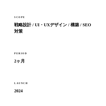
CONTACT
→
ご相談・お見積もりはこちら
SCOPE
DOWNLOAD
戦略設計 / UI・UXデザイン / 構築 / SEO
↓
会社案内・資料PDF
対策
ENGLISH
→
View this site in English
PERIOD
2ヶ月
CONTACT INFO
お問い合わせフォームへ
EMAIL
平日 9:00 – 19:00
HOURS
土日祝休
LAUNCH
2024
大阪 / 全国オンライン対応
BASE
24時間以内に返信いたします
REPLY