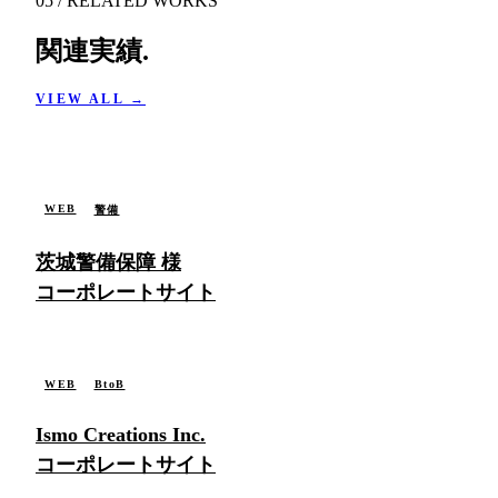
05 / RELATED WORKS
関連実績
.
VIEW ALL →
WORK / 001
WEB
警備
茨城警備保障 様
コーポレートサイト
WORK / 003
WEB
BtoB
Ismo Creations Inc.
コーポレートサイト