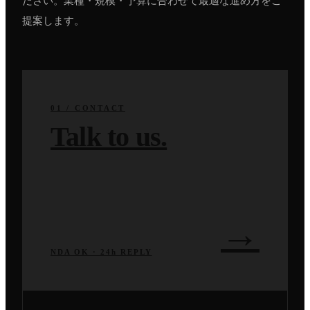
ださい。業種・規模・予算に合わせて最適な進め方をご
提案します。
01 / CONTACT
Talk to us.
→
NDA OK · 24h REPLY