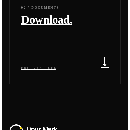
02 / DOCUMENTS
Download.
↓
PDF · 24P · FREE