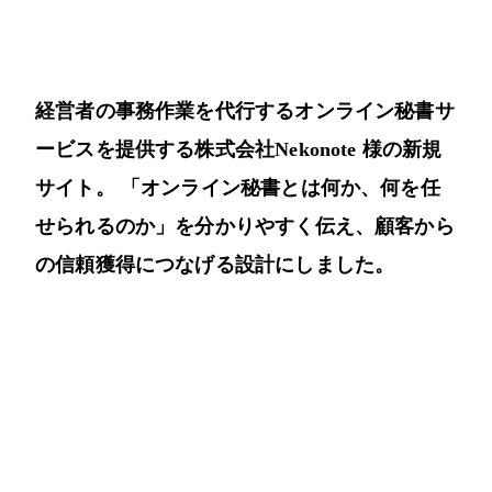
FOLLOW
経営者の事務作業を代行するオンライン秘書サ
▶
X
Twitter
YouTube
IG
Instagram
LINE
ービスを提供する株式会社Nekonote 様の新規
/
Note
サイト。 「オンライン秘書とは何か、何を任
せられるのか」を分かりやすく伝え、顧客から
の信頼獲得につなげる設計にしました。
PRIVACY POLICY
TERMS
特定商取引法