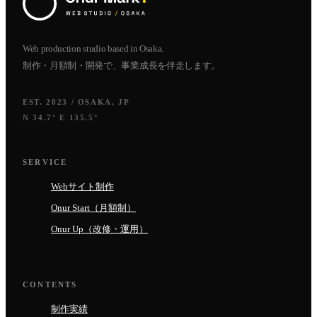
Web production studio based in Osaka.
制作・月額制・開発で、事業成長を伴走します。
EST. 2023 / OSAKA, JP
N 34.7° E 135.5°
SERVICE
Webサイト制作
Onur Start（月額制）
Onur Up（改修・運用）
CONTENTS
制作実績