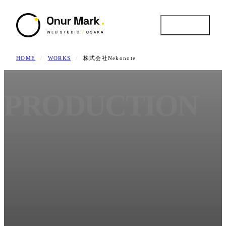
MENU
HOME
/
WORKS
/
株式会社Nekonote
CLOSE
 PRODUCTION
Service
01 /
提供サービス / 4領域
Works
02 /
実績