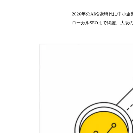
2026年のAI検索時代に中
Works
ローカルSEOまで網羅。大阪の
02 /
実績
Blog
03 /
ブログ
Compa
04 /
企業情報