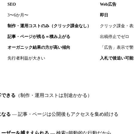
SEO
Web広告
3〜6か月〜
即日
制作・運用コストのみ（クリック課金なし）
クリック課金・表
記事・ページが残る＝積み上がる
出稿停止でゼロ
オーガニック結果の方が高い傾向
「広告」表示で警
先行者利益が大きい
入札で後追い可能
客できる
（制作・運用コストは別途かかる）
になる
— 記事・ページは公開後もアクセスを集め続ける
ユーザーを捕まえられる
— 検索=能動的な行動だから