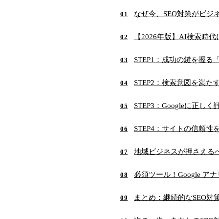
なぜ今、SEO対策がビジ
01
【2026年版】AI検索時
02
STEP1：成功の鍵を握
03
STEP2：検索意図を満
04
STEP3：Googleに
05
STEP4：サイトの信頼
06
地域ビジネスが押さえるべ
07
必須ツール！Google 
08
まとめ：継続的なSEO対
09