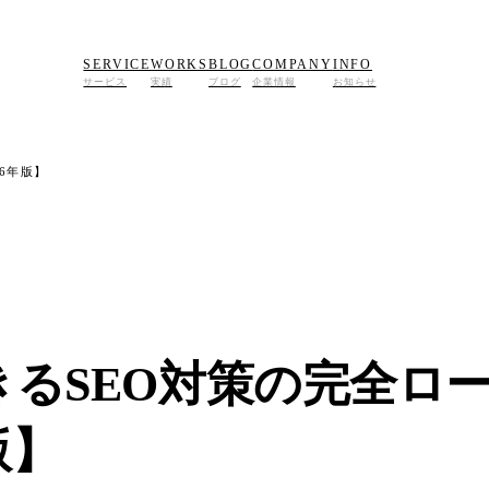
SERVICE
WORKS
BLOG
COMPANY
INFO
サービス
実績
ブログ
企業情報
お知らせ
6年版】
きるSEO対策の完全ロ
+
版】