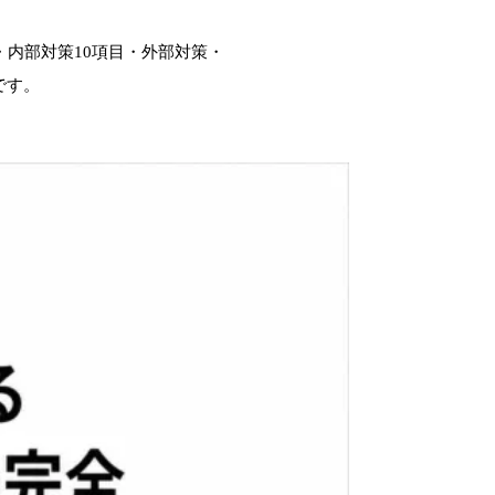
ENGLISH
・内部対策10項目・外部対策・
View this site in English
です。
CONTACT INFO
お問い合わせフォームへ
EMAIL
平日 9:00 – 19:00
HOURS
土日祝休
大阪 / 全国オンライン対応
BASE
24時間以内に返信いたします
REPLY
FOLLOW
▶
X
Twitter
YouTube
IG
Instagram
LINE
/
Note