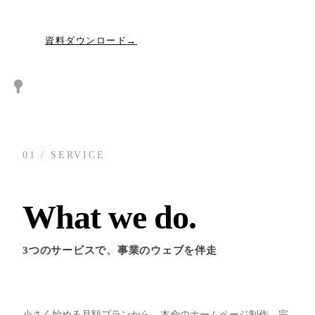
無料相談する
Blog
03 /
資料ダウンロード
ブログ
Company
04 /
企業情報
Info
01 / SERVICE
05 /
お知らせ
What we do.
Contact
06 /
お問い合わせ
3つのサービスで、事業のウェブを伴走
小さく始める月額プランから、本命のホームページ制作、完