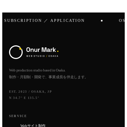
UBSCRIPTION ／ APPLICATION
●
OSAK
Web production studio based in Osaka.
制作・月額制・開発で、事業成長を伴走します。
EST. 2023 / OSAKA, JP
N 34.7° E 135.5°
SERVICE
Webサイト制作