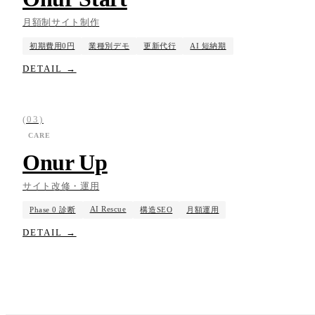
月額制サイト制作
初期費用0円
業種別デモ
更新代行
AI 短納期
FOLLOW
DETAIL →
▶
X
Twitter
YouTube
IG
Instagram
LINE
/
Note
(03)
CARE
Onur Up
PRIVACY POLICY
TERMS
サイト改修・運用
特定商取引法
AI Rescue
Phase 0 診断
構造SEO
月額運用
DETAIL →