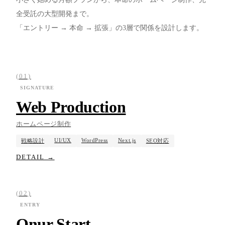
CONTACT
全受託の大型開発まで。
ご相談・お見積もりはこちら
「エントリー → 本命 → 拡張」の3層で関係を設計します。
DOWNLOAD
会社案内・資料PDF
(01)
SIGNATURE
ENGLISH
View this site in English
Web Production
ホームページ制作
CONTACT INFO
UI/UX
WordPress
Next.js
戦略設計
SEO対応
お問い合わせフォームへ
EMAIL
DETAIL →
平日 9:00 – 19:00
HOURS
土日祝休
(02)
大阪 / 全国オンライン対応
BASE
ENTRY
24時間以内に返信いたします
REPLY
Onur Start