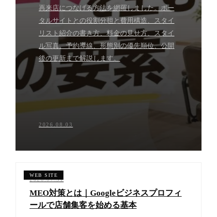
再来店につなげる方法を網羅しました。ポー
タルサイトとの役割分担と費用構造、スタイ
リスト紹介の書き方、料金の見せ方、スタイ
ル写真、予約導線、形態別の優先順位、公開
後の更新まで解説します。
2026.08.03
2026.07.31
MEO対策とは｜Googleビジネスプロフィ
ールで店舗集客を始める基本